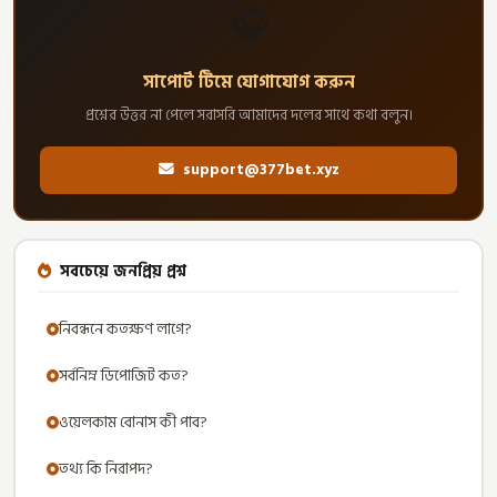
🎧
সাপোর্ট টিমে যোগাযোগ করুন
প্রশ্নের উত্তর না পেলে সরাসরি আমাদের দলের সাথে কথা বলুন।
support@377bet.xyz
সবচেয়ে জনপ্রিয় প্রশ্ন
নিবন্ধনে কতক্ষণ লাগে?
সর্বনিম্ন ডিপোজিট কত?
ওয়েলকাম বোনাস কী পাব?
তথ্য কি নিরাপদ?