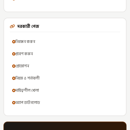
দরকারী পেজ
নিবন্ধন করুন
প্রবেশ করুন
প্রোমোশন
নিয়ম ও শর্তাবলী
দায়িত্বশীল খেলা
অ্যাপ ডাউনলোড