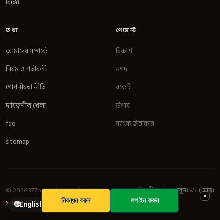
বিঙ্গো
তথ্য
পেমেন্ট
আমাদের সম্পর্কে
বিকাশ
নিয়ম ও শর্তাবলী
নগদ
গোপনীয়তা নীতি
রকেট
দায়িত্বশীল খেলা
উপায়
faq
ব্যাংক ট্রান্সফার
sitemap
© 2026 377bet। সর্বস্বত্ব সংরক্ষিত।
⚠️ দায়িত্বশীলভাবে খেলুন। ১৮+ মাত্র।
×
নিবন্ধন করুন
লগ ইন করুন
support@377bet.xyz
🌐
English