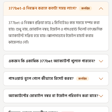
377bet-এ নিবন্ধন করতে কতটা সময় লাগে?
জনপ্রিয়
377bet-এ নিবন্ধন প্রক্রিয়া মাত্র ২ মিনিটেরও কম সময়ে সম্পন্ন করা
যায়। শুধু নাম, মোবাইল নম্বর, ইমেইল ও পাসওয়ার্ড দিলেই তাৎক্ষণিক
অ্যাকাউন্ট সক্রিয় হয়ে যায়। আলাদাভাবে ইমেইল যাচাই করার
ঝামেলাও নেই।
একজন কি একাধিক 377bet অ্যাকাউন্ট খুলতে পারবেন?
পাসওয়ার্ড ভুলে গেলে কীভাবে রিসেট করব?
জনপ্রিয়
অ্যাকাউন্টের মোবাইল নম্বর বা ইমেইল পরিবর্তন করা যাবে?