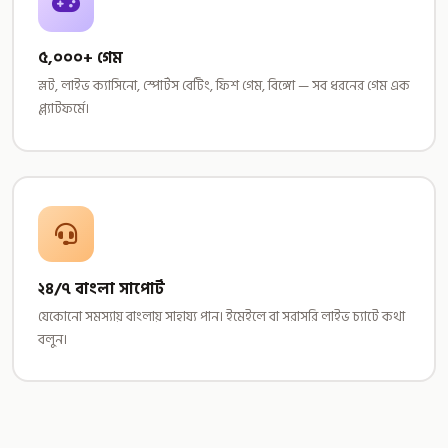
৫,০০০+ গেম
স্লট, লাইভ ক্যাসিনো, স্পোর্টস বেটিং, ফিশ গেম, বিঙ্গো — সব ধরনের গেম এক
প্ল্যাটফর্মে।
২৪/৭ বাংলা সাপোর্ট
যেকোনো সমস্যায় বাংলায় সাহায্য পান। ইমেইলে বা সরাসরি লাইভ চ্যাটে কথা
বলুন।