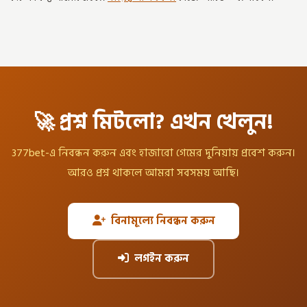
🚀 প্রশ্ন মিটলো? এখন খেলুন!
377bet-এ নিবন্ধন করুন এবং হাজারো গেমের দুনিয়ায় প্রবেশ করুন।
আরও প্রশ্ন থাকলে আমরা সবসময় আছি।
বিনামূল্যে নিবন্ধন করুন
লগইন করুন