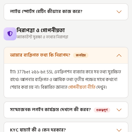
লাইভ স্পোর্টস বেটিং কীভাবে কাজ করে?
নিরাপত্তা ও গোপনীয়তা
অ্যাকাউন্ট সুরক্ষা ও তথ্যের নিরাপত্তা
আমার ব্যক্তিগত তথ্য কি নিরাপদ?
জনপ্রিয়
হ্যাঁ। 377bet ২৫৬-bit SSL এনক্রিপশন ব্যবহার করে সব তথ্য সুরক্ষিত
রাখে। আপনার ব্যক্তিগত ও আর্থিক তথ্য তৃতীয় পক্ষের সাথে কখনো
শেয়ার করা হয় না। বিস্তারিত জানতে
গোপনীয়তা নীতি
দেখুন।
সন্দেহজনক লগইন কার্যক্রম দেখলে কী করব?
গুরুত্বপূর্ণ
KYC যাচাই কী ও কেন দরকার?