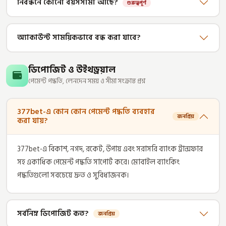
নিবন্ধনে কোনো বয়সসীমা আছে?
গুরুত্বপূর্ণ
অ্যাকাউন্ট সাময়িকভাবে বন্ধ করা যাবে?
ডিপোজিট ও উইথড্রয়াল
পেমেন্ট পদ্ধতি, লেনদেন সময় ও সীমা সংক্রান্ত প্রশ্ন
377bet-এ কোন কোন পেমেন্ট পদ্ধতি ব্যবহার
জনপ্রিয়
করা যায়?
377bet-এ বিকাশ, নগদ, রকেট, উপায় এবং সরাসরি ব্যাংক ট্রান্সফার
সহ একাধিক পেমেন্ট পদ্ধতি সাপোর্ট করে। মোবাইল ব্যাংকিং
পদ্ধতিগুলো সবচেয়ে দ্রুত ও সুবিধাজনক।
সর্বনিম্ন ডিপোজিট কত?
জনপ্রিয়