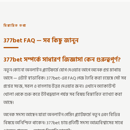
বিস্তারিত তথ্য
377bet FAQ —
সব কিছু জানুন
377bet সম্পর্কে সাধারণ জিজ্ঞাসা কেন গুরুত্বপূর্ণ?
নতুন কোনো অনলাইন প্ল্যাটফর্মে যোগ দেওয়ার আগে অনেক প্রশ্ন মাথায়
আসে — এটাই স্বাভাবিক। 377bet-এর FAQ পেজ তৈরি করা হয়েছে সেই সব
প্রশ্নের সহজ, সরল ও বাংলায় উত্তর দেওয়ার জন্য। এখানে অ্যাকাউন্ট
খোলা থেকে শুরু করে উইথড্রয়াল পর্যন্ত সব বিষয় বিস্তারিত ব্যাখ্যা করা
আছে।
অনেক সদস্য আছেন যারা অনলাইন গেমিং প্ল্যাটফর্মে নতুন এবং বিভিন্ন
বিষয়ে অনিশ্চিত থাকেন। 377bet চায় প্রতিটি সদস্য আত্মবিশ্বাসের সাথে