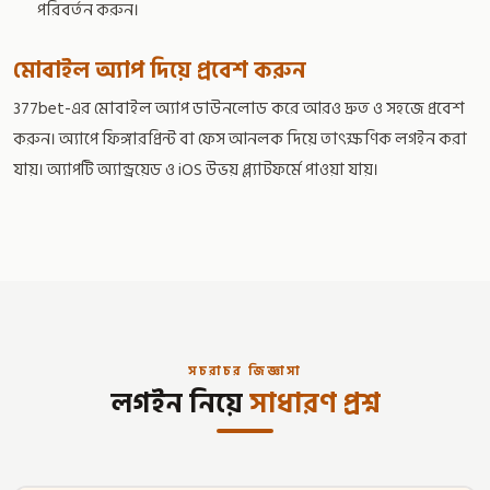
পরিবর্তন করুন।
মোবাইল অ্যাপ দিয়ে প্রবেশ করুন
377bet-এর মোবাইল অ্যাপ ডাউনলোড করে আরও দ্রুত ও সহজে প্রবেশ
করুন। অ্যাপে ফিঙ্গারপ্রিন্ট বা ফেস আনলক দিয়ে তাৎক্ষণিক লগইন করা
যায়। অ্যাপটি অ্যান্ড্রয়েড ও iOS উভয় প্ল্যাটফর্মে পাওয়া যায়।
সচরাচর জিজ্ঞাসা
লগইন নিয়ে
সাধারণ প্রশ্ন