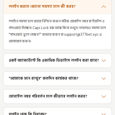
লগইন করতে কোনো সমস্যা হলে কী করব?
লগইনে সমস্যা হলে প্রথমে নিশ্চিত করুন সঠিক মোবাইল নম্বর বা ইমেইল ও
পাসওয়ার্ড দিচ্ছেন। Caps Lock বন্ধ আছে কিনা দেখুন। তারপরও সমস্যা হলে
"পাসওয়ার্ড ভুলে গেছেন?" ব্যবহার করুন বা
support@377bet.xyz-
এ
যোগাযোগ করুন।
একই অ্যাকাউন্টে কি একাধিক ডিভাইসে লগইন করা যাবে?
"আমাকে মনে রাখুন" কতদিন কার্যকর থাকে?
মোবাইল নম্বর পরিবর্তন হলে কীভাবে লগইন করব?
লগইন পেজ কি নিরাপদ?