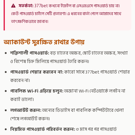
সতর্কতা:
377bet কখনো ইমেইল বা এসএমএসে পাসওয়ার্ড চায় না।
কেউ পাসওয়ার্ড চাইলে সেটি প্রতারণা। এ ধরনের বার্তা পেলে আমাদের সাথে
তাৎক্ষণিকভাবে জানান।
অ্যাকাউন্ট সুরক্ষিত রাখার উপায়
শক্তিশালী পাসওয়ার্ড:
বড় হাতের অক্ষর, ছোট হাতের অক্ষর, সংখ্যা
ও বিশেষ চিহ্ন মিলিয়ে পাসওয়ার্ড তৈরি করুন।
পাসওয়ার্ড শেয়ার করবেন না:
কারো সাথে 377bet পাসওয়ার্ড শেয়ার
করবেন না।
পাবলিক Wi-Fi এড়িয়ে চলুন:
অজানা Wi-Fi নেটওয়ার্কে লগইন না
করাই ভালো।
লগআউট করুন:
অন্যের ডিভাইস বা পাবলিক কম্পিউটারে খেলা
শেষে লগআউট করুন।
নিয়মিত পাসওয়ার্ড পরিবর্তন করুন:
৩ মাস পর পর পাসওয়ার্ড