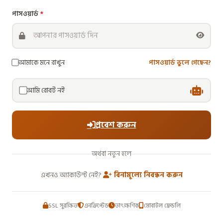
পাসওয়ার্ড
*
আমাকে মনে রাখুন
পাসওয়ার্ড ভুলে গেছেন?
আমি রোবট নই
প্রবেশ করুন
অথবা নতুন হলে
এখনও অ্যাকাউন্ট নেই?
বিনামূল্যে নিবন্ধন করুন
SSL সুরক্ষিত
এনক্রিপ্টেড
তাৎক্ষণিক
মোবাইল ফ্রেন্ডলি