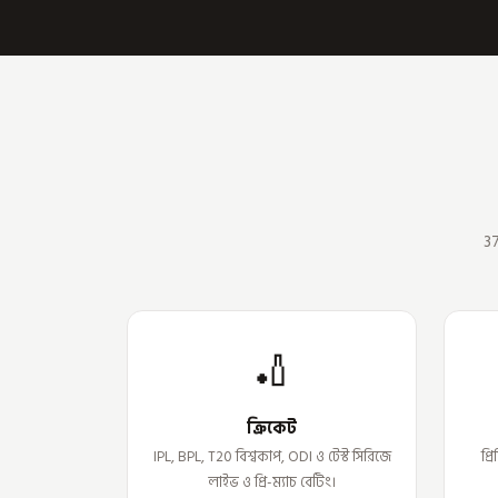
37
🏏
ক্রিকেট
IPL, BPL, T20 বিশ্বকাপ, ODI ও টেস্ট সিরিজে
প্র
লাইভ ও প্রি-ম্যাচ বেটিং।