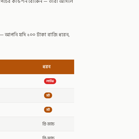
করেন, পিচের কন্ডিশন বোঝেন — তারা আসলে
েয় — আপনি যদি ১০০ টাকা বাজি ধরেন,
ধরন
লাইভ
হট
হট
প্রি-ম্যাচ
প্রি-ম্যাচ