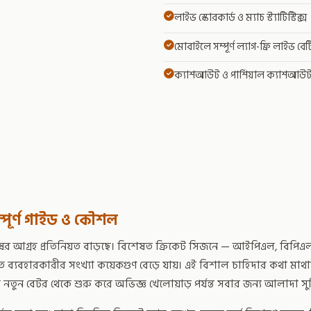
লাইভ স্কোরকার্ড ও ম্যাচ স্ট্যাটিস্টিক্স
মোবাইলে সম্পূর্ণ ল্যাগ-ফ্রি লাইভ বেট
ক্যাশআউট ও পার্শিয়াল ক্যাশআউট
ম্পূর্ণ গাইড ও কৌশল
ানুষের আগ্রহ প্রতিনিয়ত বাড়ছে। বিশেষত ক্রিকেট সিজনে — আইপিএল, বিপিএ
ে ব্যবহারকারীর সংখ্যা কয়েকগুণ বেড়ে যায়। এই বিশাল চাহিদার কথা মাথায
ুন বেটর থেকে শুরু করে অভিজ্ঞ খেলোয়াড় পর্যন্ত সবার জন্য আলাদা সুব