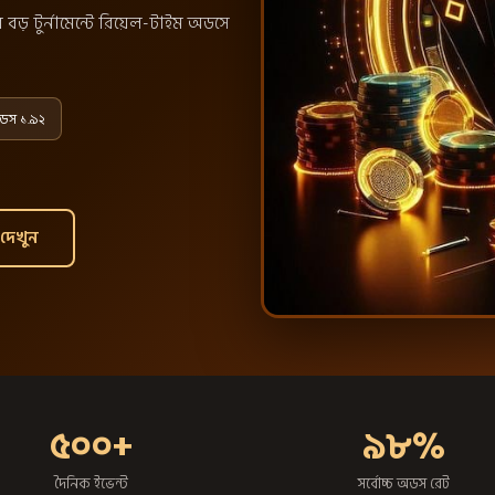
ব বড় টুর্নামেন্টে রিয়েল-টাইম অডসে
ডস ১.৯২
দেখুন
৫০০+
৯৮%
দৈনিক ইভেন্ট
সর্বোচ্চ অডস রেট