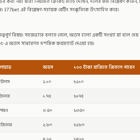
নির্ভর করা নয়। যারা নিয়মিত ক্রিকেট ম্যাচ দেখেন, দলের ফর্ম বিশ্লেষণ 
। 377bet এই বিশ্লেষণ-সহায়ক বেটিং সংস্কৃতিকে উৎসাহিত করে।
গুরুত্বপূর্ণ বিষয়। সহজভাবে বলতে গেলে, অডস হলো একটি সংখ্যা যা বলে দ
-এ অডস সাধারণত দশমিক ফরম্যাটে দেওয়া হয়।
োয়াড়
অডস
১০০ টাকা বাজিতে জিতলে পাবেন
পিটালস
২.১০
৳২১০
 জিতবে
১.৭৫
৳১৭৫
পিয়ন
৩.৫০
৳৩৫০
 জিতবে
২.৮০
৳২৮০
৪.২০
৳৪২০