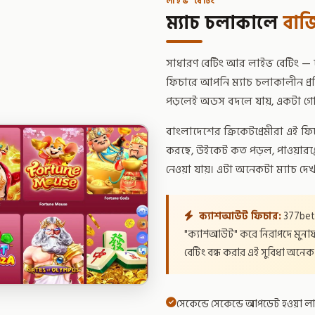
লাইভ বেটিং
ম্যাচ চলাকালে
বাজ
সাধারণ বেটিং আর লাইভ বেটিং — দ
ফিচারে আপনি ম্যাচ চলাকালীন প্রত
পড়লেই অডস বদলে যায়, একটা গো
বাংলাদেশের ক্রিকেটপ্রেমীরা এই ফ
করছে, উইকেট কত পড়ল, পাওয়ারপ্লে
নেওয়া যায়। এটা অনেকটা ম্যাচ দ
ক্যাশআউট ফিচার:
377bet-
"ক্যাশআউট" করে নিরাপদে মুনাফা
বেটিং বন্ধ করার এই সুবিধা অনেক খ
সেকেন্ডে সেকেন্ডে আপডেট হওয়া 