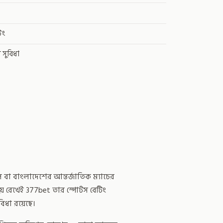
িং
 সুবিধা
ল বা বাংলাদেশের আন্তর্জাতিক ম্যাচের
় রেখেই 377bet তার স্পোর্টস বেটিং
িধা রয়েছে।