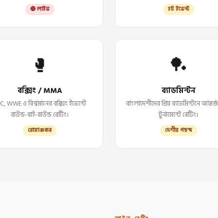
🔴 লাইভ
হট ইভেন্ট
🥊
🏓
বক্সিং / MMA
ব্যাডমিন্টন
C, WWE ও বিশ্বমানের বক্সিং ইভেন্টে
বাংলাদেশীদের প্রিয় ব্যাডমিন্টনে আন্তর
রাউন্ড-বাই-রাউন্ড বেটিং।
টুর্নামেন্টে বেটিং।
রোমাঞ্চকর
দেশীয় পছন্দ