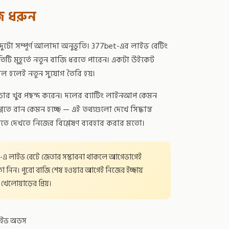
ি ধরুন
ুটো সম্পূর্ণ আলাদা অনুভূতি। 377bet-এর লাইভ বেটিং
িটি মুহূর্তে নতুন বাজি ধরতে পারেন। একটা উইকেট
ল হলেই নতুন সুযোগ তৈরি হয়।
িচার খুব পছন্দ করেন। দলের ব্যাটিং লাইনআপ কেমন
তে রান কেমন হচ্ছে — এই তথ্যগুলো দেখে সিদ্ধান্ত
েখতে দেখতে নিজের বিশ্লেষণ ব্যবহার করার মতো।
এ লাইভ বেটে জেতার সম্ভাবনা থাকলে আগেভাগেই
 নিন। পুরো বাজি শেষ হওয়ার আগেই নিজের ইচ্ছায়
েলোয়াড়ের প্রিয়।
লাইভ অডস