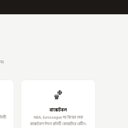
েন।
🏀
বাস্কেটবল
রতিটি
NBA, EuroLeague সহ বিশ্বের সেরা
বাস্কেটবল লিগে প্রতিটি কোয়ার্টারে বেটিং।