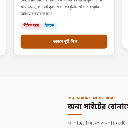
BPL ও IPL সিজনে নির্বাচিত ম্যাচে বিশেষ অডস বুস্ট পাবেন।
সাথে বিনামূল্যে বেট কুপনও থাকে। টুর্নামেন্ট শেষ হওয়ার
আগেই ব্যবহার করুন।
সীমিত সময়
ক্রিকেট
অডস বুস্ট নিন
কেন আমাদের বোনাস সেরা?
অন্য সাইটের বোনাস
বাংলাদেশে অনেক অনলাইন বেটিং স