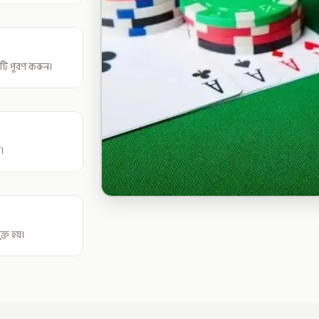
টি পূরণ করুন।
।
্ত হয়।