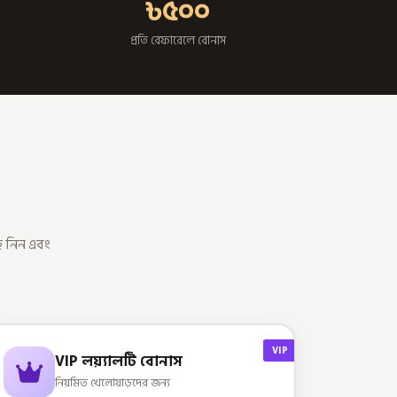
৳৫০০
প্রতি রেফারেলে বোনাস
ে নিন এবং
VIP
VIP লয়্যালটি বোনাস
নিয়মিত খেলোয়াড়দের জন্য