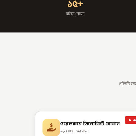
১৫+
সক্রিয় প্রোমো
প্রতিটি 
🔥 ন
ওয়েলকাম ডিপোজিট বোনাস
নতুন সদস্যদের জন্য