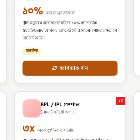
১০%
হেরে যাওয়া বাজিতে
প্রতি সপ্তাহের হেরে যাওয়া বাজির ১০% ক্যাশব্যাক
স্বয়ংক্রিয়ভাবে আপনার অ্যাকাউন্টে জমা হয়। সোমবার সকালে
ক্রেডিট আসে।
সাপ্তাহিক
ক্যাশব্যাক পান
হট
BPL / IPL স্পেশাল
টুর্নামেন্ট মৌসুমী অফার
৩x
অডস বুস্ট নির্বাচিত ম্যাচে