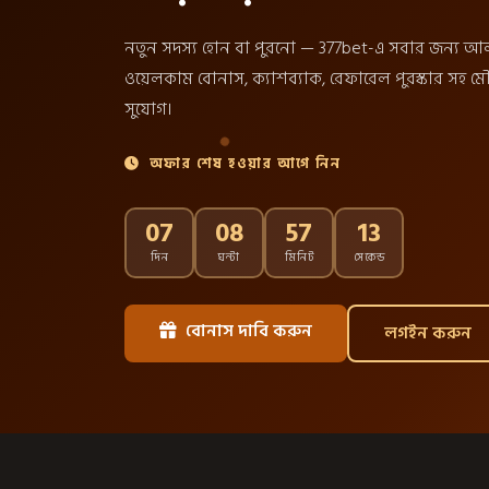
নতুন সদস্য হোন বা পুরনো — 377bet-এ সবার জন্য আ
ওয়েলকাম বোনাস, ক্যাশব্যাক, রেফারেল পুরস্কার সহ মৌ
সুযোগ।
অফার শেষ হওয়ার আগে নিন
07
08
57
12
দিন
ঘন্টা
মিনিট
সেকেন্ড
বোনাস দাবি করুন
লগইন করুন