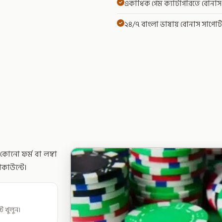
একাধিক গেম ক্যাটাগরিতে বোনাস 
২৪/৭ বাংলা ভাষায় বোনাস সাপোর্ট
কোনো ফর্ম বা লম্বা
কাউন্টে।
ট খুলুন।