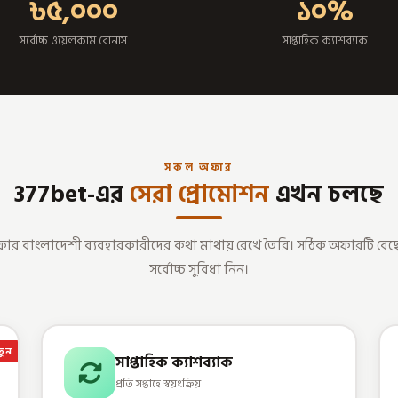
৳৫,০০০
১০%
সর্বোচ্চ ওয়েলকাম বোনাস
সাপ্তাহিক ক্যাশব্যাক
সকল অফার
377bet-এর
সেরা প্রোমোশন
এখন চলছে
অফার বাংলাদেশী ব্যবহারকারীদের কথা মাথায় রেখে তৈরি। সঠিক অফারটি বেছ
সর্বোচ্চ সুবিধা নিন।
তুন
সাপ্তাহিক ক্যাশব্যাক
প্রতি সপ্তাহে স্বয়ংক্রিয়