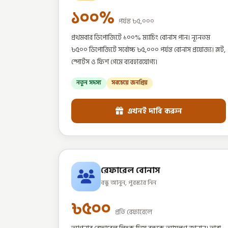
১০০%
পর্যন্ত ৳৫,০০০
প্রথমবার ডিপোজিটে ১০০% ম্যাচিং বোনাস পান। ন্যূনতম
৳৫০০ ডিপোজিটে সর্বোচ্চ ৳৫,০০০ পর্যন্ত বোনাস প্রযোজ্য। স্লট,
স্পোর্টস ও ফিশ গেমে ব্যবহারযোগ্য।
নতুন সদস্য
সবচেয়ে জনপ্রিয়
এখনই দাবি করুন
রেফারেল বোনাস
বন্ধু আনুন, পুরস্কার নিন
৳৫০০
প্রতি রেফারেলে