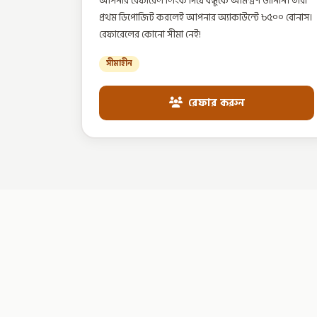
আপনার রেফারেল লিংক দিয়ে বন্ধুকে আমন্ত্রণ জানান। তারা
প্রথম ডিপোজিট করলেই আপনার অ্যাকাউন্টে ৳৫০০ বোনাস।
রেফারেলের কোনো সীমা নেই!
সীমাহীন
রেফার করুন